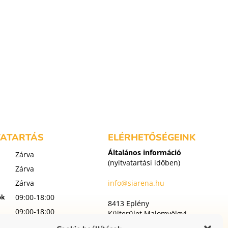
k
VATARTÁS
ELÉRHETŐSÉGEINK
Általános információ
Zárva
(nyitvatartási időben)
Zárva
Zárva
info@siarena.hu
ök
09:00-18:00
8413 Eplény
09:00-18:00
Külterület Malomvölgyi
utca 1
t
09:00-18:00