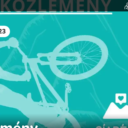
23
emény