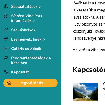
jövőben is a Dow
Szolgáltatások
is keressük a meg
Síaréna Vibe Park
javaslatokra. A sá
információk
„Egy bizonyos szi
Szálláshelyek
köszönjük! Tovább
rendezvényeinkre 
Események, hírek
Galéria és videók
A Síaréna Vibe Pa
Programlehetőségek a
közelben
Kapcsoló
Kapcsolat
Jegyvásárlás
C
v
2