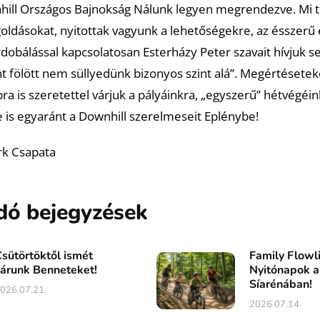
nhill Országos Bajnokság Nálunk legyen megrendezve. Mi 
oldásokat, nyitottak vagyunk a lehetőségekre, az ésszerű 
rdobálással kapcsolatosan Esterházy Peter szavait hívjuk se
nt fölött nem süllyedünk bizonyos szint alá”. Megértésetek
ra is szeretettel várjuk a pályáinkra, „egyszerű” hétvégéin
is egyaránt a Downhill szerelmeseit Eplénybe!
rk Csapata
dó bejegyzések
sütörtöktől ismét
Family Flowl
árunk Benneteket!
Nyitónapok a
Síarénában!
026.07.21.
2026.07.14.