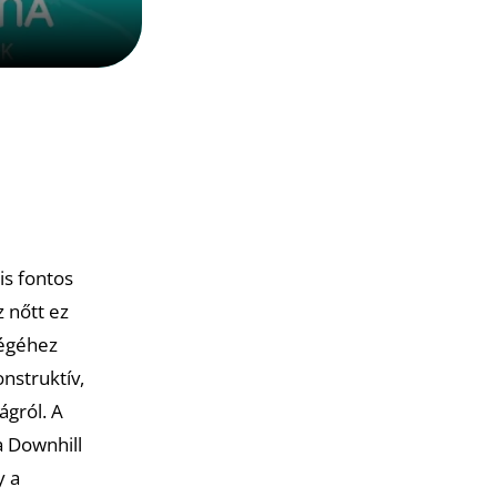
is fontos
 nőtt ez
ségéhez
nstruktív,
ágról. A
a Downhill
y a