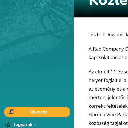
Tisztelt Downhill
A Rad Company Do
kapcsolatban az a
Az elmúlt 11 év s
helyet foglalt el
az esemény és a r
mérten, jelentős 
korrekt feltétele
Nevezés
Síaréna Vibe Park 
közösség tagjai o
Jegyárak