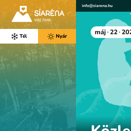
info@siarena.hu
máj
22
20
Tél
Nyár
Közl