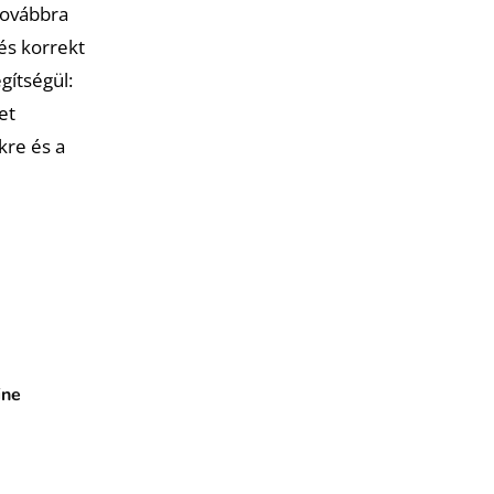
továbbra
és korrekt
gítségül:
et
kre és a
ine