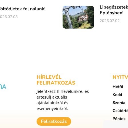
Libegőzzete
öltődjetek fel nálunk!
Eplényben!
026.07.08.
2026.07.02.
HÍRLEVÉL
NYIT
FELIRATKOZÁS
Hétfő
Jelentkezz hírlevelünkre, és
Kedd
értesülj aktuális
ajánlatainkról és
Szerda
eseményeinkről.
Csütört
Péntek
Feliratkozás
Szomba