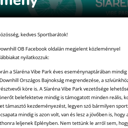
 közösség, kedves Sportbarátok!
wnhill OB Facebook oldalán megjelent közleménnyel
lábbiakat nyilatkozzuk:
orán a Síaréna Vibe Park éves eseménynaptárában mindig 
 a Downhill Országos Bajnokság megrendezése, a szívünkhöz
észtvevői köre is. A Síaréna Vibe Park vezetősége lehető
önerőt belefektetve mindig is támogatott minden reális, ko
ket támasztó kezdeményezést, legyen szó bármilyen sport
csapata mindig is azon volt, van és lesz a jövőben is, hogy 
tthonra leljenek Eplényben. Nem tettünk le arról sem, hog