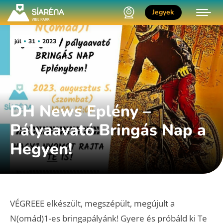
Jegyek
júl
31
2023
DH News Eplény –
Pályaavató Bringás Nap a
Hegyen!
VÉGREEE elkészült, megszépült, megújult a
N(omád)1-es bringapályánk! Gyere és próbáld ki Te