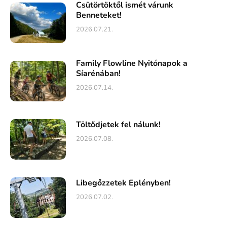
Csütörtöktől ismét várunk
Benneteket!
2026.07.21.
Family Flowline Nyitónapok a
Síarénában!
2026.07.14.
Töltődjetek fel nálunk!
2026.07.08.
Libegőzzetek Eplényben!
2026.07.02.