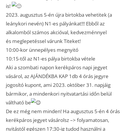
is!
2023. augusztus 5-én újra birtokba vehetitek (a
leánykori nevén) N1-es pályánkat!!! Ebből az
alkalomból számos akcióval, kedvezménnyel
és meglepetéssel várunk Titeket!
10:00-kor ünnepélyes megnyitó
10:15-től az N1-es pálya birtokba vétele
Aki a szombati napon kerékpáros napi jegyet
vásárol, az AJÁNDÉKBA KAP 1db 4 órás jegyre
jogosító kupont, ami 2023. október 31. napjáig
bármikor, a mindenkori nyitvatartási időn belül
váltható be
De ez még nem minden! Ha augusztus 5-én 4 órás
kerékpáros jegyet vásárolsz –> folyamatosan,
nyitástól egészen 17:30-ig tudod használni a