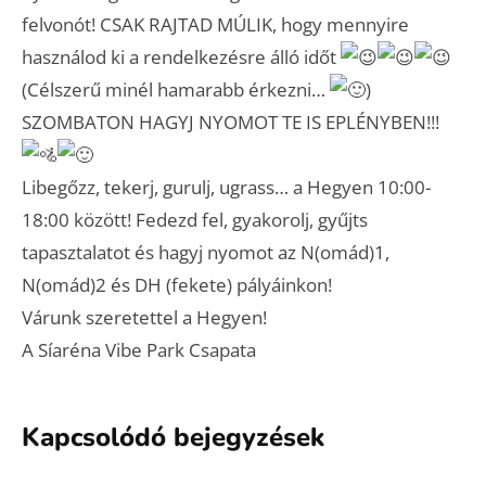
felvonót! CSAK RAJTAD MÚLIK, hogy mennyire
használod ki a rendelkezésre álló időt
(Célszerű minél hamarabb érkezni…
)
SZOMBATON HAGYJ NYOMOT TE IS EPLÉNYBEN!!!
Libegőzz, tekerj, gurulj, ugrass… a Hegyen 10:00-
18:00 között! Fedezd fel, gyakorolj, gyűjts
tapasztalatot és hagyj nyomot az N(omád)1,
N(omád)2 és DH (fekete) pályáinkon!
Várunk szeretettel a Hegyen!
A Síaréna Vibe Park Csapata
Kapcsolódó bejegyzések