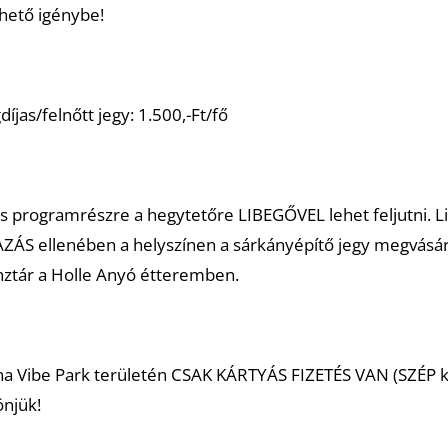
ehető igénybe!
jas/felnőtt jegy: 1.500,-Ft/fő
 programrészre a hegytetőre LIBEGŐVEL lehet feljutni. L
ZÁS ellenében a helyszínen a sárkányépítő jegy megvásár
ztár a Holle Anyó étteremben.
na Vibe Park területén CSAK KÁRTYÁS FIZETÉS VAN (SZÉP k
önjük!