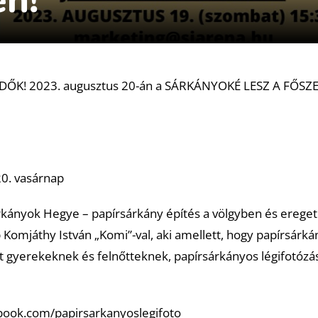
ŐK! 2023. augusztus 20-án a SÁRKÁNYOKÉ LESZ A FŐSZ
20. vasárnap
kányok Hegye – papírsárkány építés a völgyben és ereget
omjáthy István „Komi”-val, aki amellett, hogy papírsárká
 gyerekeknek és felnőtteknek, papírsárkányos légifotózás
book.com/papirsarkanyoslegifoto