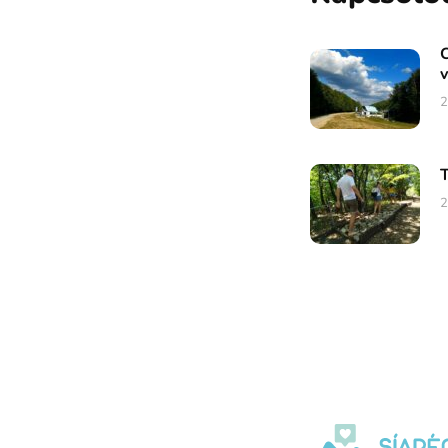
C
v
2
T
2