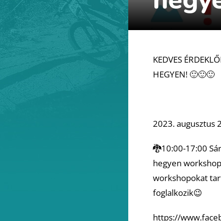
KEDVES ÉRDEKLŐD
HEGYEN! 🙂🙂🙂
2023. augusztus 
🐉10:00-17:00 Sár
hegyen workshop K
workshopokat tart
foglalkozik😉
https://www.face