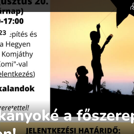
23
kányoké a főszere
n!