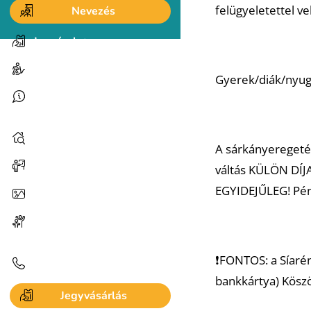
felügyeletettel v
Nevezés
Jegyárak
Szolgáltatások
Gyerek/diák/nyugdí
Síaréna Vibe Park
információk
Szálláshelyek
A sárkányeregetés
Események, hírek
váltás KÜLÖN DÍJA
EGYIDEJŰLEG! Pén
Galéria és videók
Programlehetőségek a
közelben
❗️FONTOS: a Síaré
Kapcsolat
bankkártya) Kösz
Jegyvásárlás