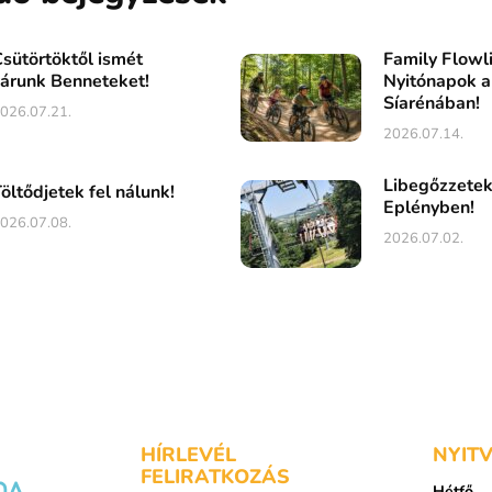
sütörtöktől ismét
Family Flowl
árunk Benneteket!
Nyitónapok a
Síarénában!
026.07.21.
2026.07.14.
Libegőzzete
öltődjetek fel nálunk!
Eplényben!
026.07.08.
2026.07.02.
HÍRLEVÉL
NYIT
FELIRATKOZÁS
Hétfő