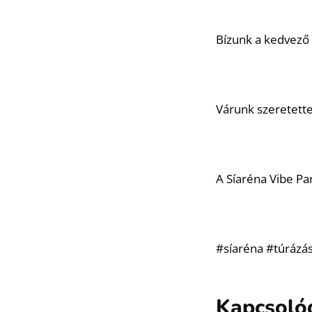
Bízunk a kedvező 
Várunk szeretette
A Síaréna Vibe Pa
#síaréna #túrázá
Kapcsoló