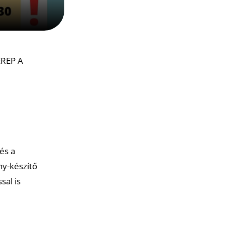
EREP A
és a
ny-készítő
sal is