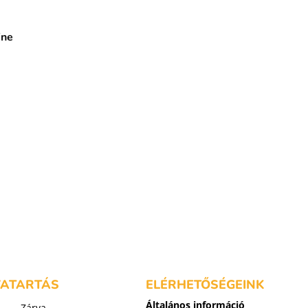
ine
k
VATARTÁS
ELÉRHETŐSÉGEINK
Általános információ
Zárva