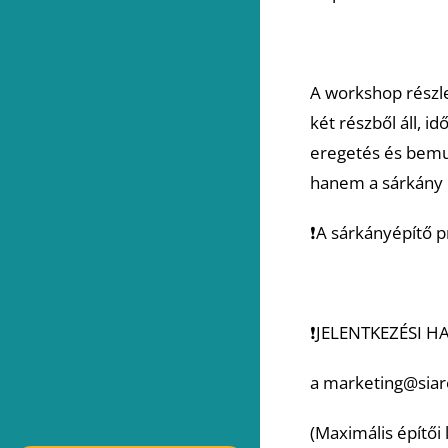
A workshop részle
két részből áll, i
eregetés és bemu
hanem a sárkány 
❗️A sárkányépítő
❗️JELENTKEZÉSI HA
a marketing@siar
(Maximális építői 