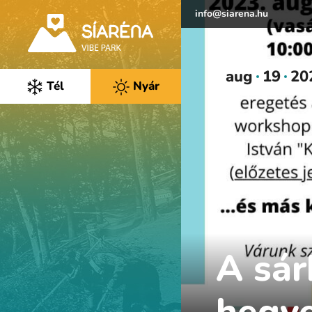
info@siarena.hu
aug
19
20
Tél
Nyár
A sár
hegye