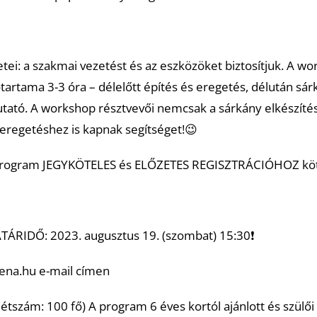
tei: a szakmai vezetést és az eszközöket biztosítjuk. A w
dőtartama 3-3 óra – délelőtt építés és eregetés, délután sá
tató. A workshop résztvevői nemcsak a sárkány elkészíté
eregetéshez is kapnak segítséget!😉
 program JEGYKÖTELES és ELŐZETES REGISZTRÁCIÓHOZ kötö
TÁRIDŐ: 2023. augusztus 19. (szombat) 15:30❗️
ena.hu e-mail címen
létszám: 100 fő) A program 6 éves kortól ajánlott és szülői