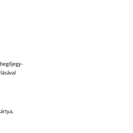
ibegőjegy-
lásával
ártya,