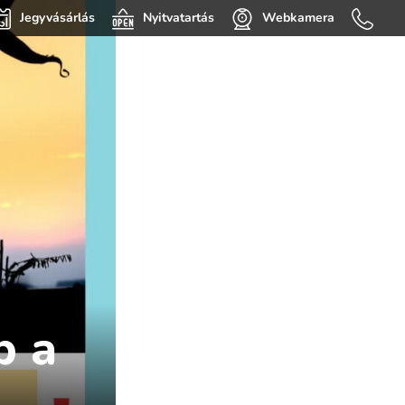
Jegyvásárlás
Nyitvatartás
Webkamera
p a