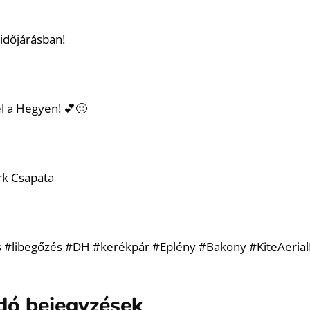
időjárásban!
l a Hegyen! 💕🙂
rk Csapata
s #libegőzés #DH #kerékpár #Eplény #Bakony #KiteAeria
dó bejegyzések