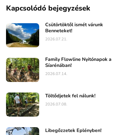
Kapcsolódó bejegyzések
Csütörtöktől ismét várunk
Benneteket!
2026.07.21.
Family Flowline Nyitónapok a
Síarénában!
2026.07.14.
Töltődjetek fel nálunk!
2026.07.08.
Libegőzzetek Eplényben!