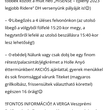
többek között a múlt heti „HISENSE – Eplény 2023
legjobb Ridere” DH versenyünk pályáját is!😉)
– 🦅Libegőzés a 4 üléses felvonónkon (az utolsó
libegő a völgyből fölfelé 15:20-kor megy, a
hegytetőről lefelé az utolsó beszállásra 15:40-kor
lesz lehetőség!)
– 🍲ebédelj Nálunk vagy csak dobj be egy finom
rétest/palacsintát/jégkrémet a Holle Anyó
éttermünkben! AKCIÓS ajánlattal, gyerek menükkel
és sok finomsággal várunk Titeket (magyaros
grillkolbász, frissensültek választható körettel)
egészen 16 óráig!😉
‼️FONTOS INFORMÁCIÓ‼️ A VERGA Veszprémi