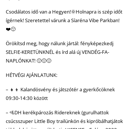
Csodálatos idő van a Hegyen!🌞Holnapra is szép időt
ígérnek! Szeretettel várunk a Síaréna Vibe Parkban!
❤️🙂
Örökítsd meg, hogy nálunk jártál: fényképezkedj
SELFIE-KERETÜNKNÉL és írd alá új VENDÉG-FA-
NAPLÓNKAT! 🙂🙂🙂
HÉTVÉGI AJÁNLATUNK:
– 👧👦 Kalandösvény és játszótér a gyerkőcöknek
09:30-14:30 között
– 🚵DH kerékpározás Ridereknek (gurulhattok
csúcsszuper Little Boy trailünkön és kipróbálhatjátok