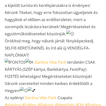
a kijelölt turista és kerékpárutakra is érvényes!
Kérünk Titeket, hogy erre fokozottan ügyeljetek és
hagyjátok el időben az erdőterületet, mert a
sorompók lezárásra kerülnek! Megértéseteket és
együttműködéseteket köszönjük.
Örökítsd meg, hogy nálunk jártál: fényképezkedj
SELFIE-KERETÜNKNÉL és írd alá új VENDÉG-FA-
NAPLÓNKAT!
FONTOS
A
Síaréna Vibe Park
területén CSAK
KÁRTYÁS (SZÉP kártya, Bankkártya, FestiPay)
FIZETÉS lehetséges! Megértéseteket köszönjük!
Várunk szeretettel minden kedves érdeklődőt a
Hegyen!
Az eplényi
Síaréna Vibe Park
Csapata
#síaréna
#Eplény
#Bakony
#libegőzés
#DH
#Enduro