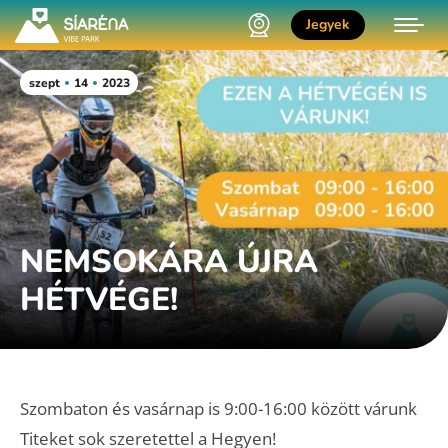
Jegyek
szept
14
2023
NEMSOKÁRA ÚJRA
HÉTVÉGE!
Szombaton és vasárnap is 9:00-16:00 között várunk
Titeket sok szeretettel a Hegyen!