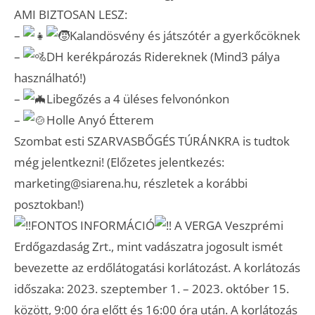
AMI BIZTOSAN LESZ:
–
Kalandösvény és játszótér a gyerkőcöknek
–
DH kerékpározás Ridereknek (Mind3 pálya
használható!)
–
Libegőzés a 4 üléses felvonónkon
–
Holle Anyó Étterem
Szombat esti SZARVASBŐGÉS TÚRÁNKRA is tudtok
még jelentkezni! (Előzetes jelentkezés:
marketing@siarena.hu, részletek a korábbi
posztokban!)
FONTOS INFORMÁCIÓ
A VERGA Veszprémi
Erdőgazdaság Zrt., mint vadászatra jogosult ismét
bevezette az erdőlátogatási korlátozást. A korlátozás
időszaka: 2023. szeptember 1. – 2023. október 15.
között, 9:00 óra előtt és 16:00 óra után. A korlátozás