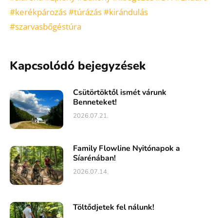
#kerékpározás
#túrázás
#kirándulás
#szarvasbőgéstúra
Kapcsolódó bejegyzések
Csütörtöktől ismét várunk
Benneteket!
2026.07.21.
Family Flowline Nyitónapok a
Síarénában!
2026.07.14.
Töltődjetek fel nálunk!