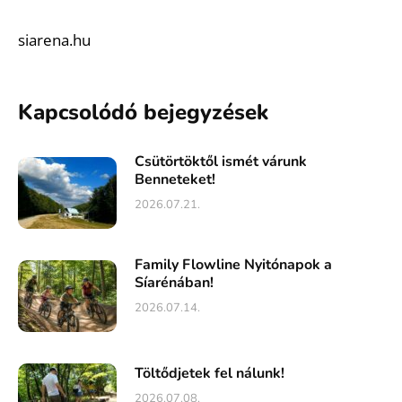
siarena.hu
Kapcsolódó bejegyzések
Csütörtöktől ismét várunk
Benneteket!
2026.07.21.
Family Flowline Nyitónapok a
Síarénában!
2026.07.14.
Töltődjetek fel nálunk!
2026.07.08.