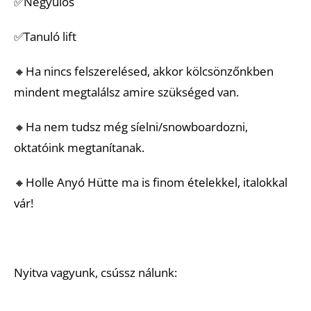
✅Négyülős
✅Tanuló lift
🔸Ha nincs felszerelésed, akkor kölcsönzőnkben
mindent megtalálsz amire szükséged van.
🔸Ha nem tudsz még síelni/snowboardozni,
oktatóink megtanítanak.
🔸Holle Anyó Hütte ma is finom ételekkel, italokkal
vár!
Nyitva vagyunk, csússz nálunk: