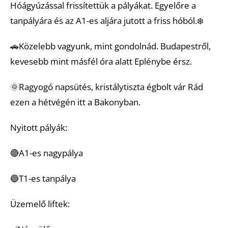
Hóágyúzással frissítettük a pályákat. Egyelőre a
tanpályára és az A1-es aljára jutott a friss hóból.❄️
🚗Közelebb vagyunk, mint gondolnád. Budapestről,
kevesebb mint másfél óra alatt Eplénybe érsz.
🌞Ragyogó napsütés, kristálytiszta égbolt vár Rád
ezen a hétvégén itt a Bakonyban.
Nyitott pályák:
🔴A1-es nagypálya
🔵T1-es tanpálya
Üzemelő liftek: