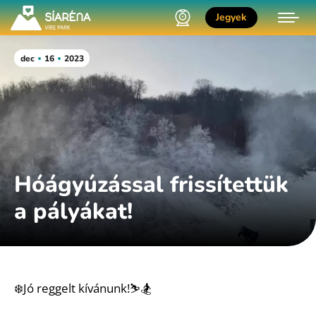
Jegyek
dec
16
2023
Hóágyúzással frissítettük
a pályákat!
❄️Jó reggelt kívánunk!⛷️🏂