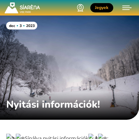
Jegyek
dec
3
2023
Nyitási információk!
Sípálya nyitási információk
: