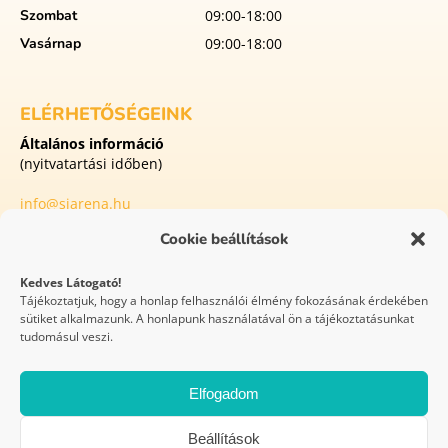
Szombat
09:00-18:00
Vasárnap
09:00-18:00
ELÉRHETŐSÉGEINK
Általános információ
(nyitvatartási időben)
info@siarena.hu
Cookie beállítások
8413 Eplény
Külterület Malomvölgyi utca 1
Kedves Látogató!
Tájékoztatjuk, hogy a honlap felhasználói élmény fokozásának érdekében
sütiket alkalmazunk. A honlapunk használatával ön a tájékoztatásunkat
WEBOLDAL
tudomásul veszi.
KÉSZÍTÉS
Elfogadom
Síaréna Vibe Park Eplény 2026 © Minden jog fenntartva
Beállítások