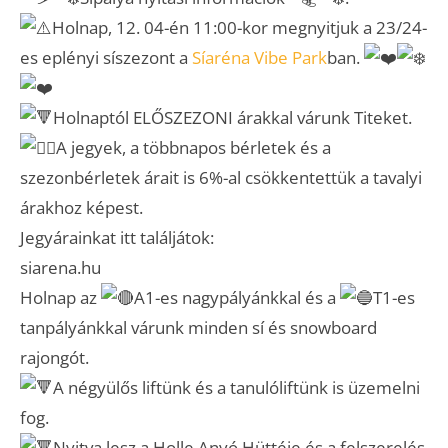
Holnap, 12. 04-én 11:00-kor megnyitjuk a 23/24-
es eplényi síszezont a
Síaréna Vibe Park
ban.
Holnaptól ELŐSZEZONI árakkal várunk Titeket.
A jegyek, a többnapos bérletek és a
szezonbérletek árait is 6%-al csökkentettük a tavalyi
árakhoz képest.
Jegyárainkat itt találjátok:
siarena.hu
Holnap az
A1-es nagypályánkkal és a
T1-es
tanpályánkkal várunk minden sí és snowboard
rajongót.
A négyülős liftünk és a tanulóliftünk is üzemelni
fog.
Nyitva lesz a Holle Anyó Hüttéje és a felszerelés