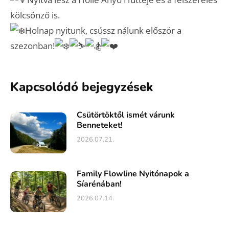
kölcsönző is.
Holnap nyitunk, csússz nálunk először a
szezonban!
Kapcsolódó bejegyzések
Csütörtöktől ismét várunk
Benneteket!
2026.07.21.
Family Flowline Nyitónapok a
Síarénában!
2026.07.14.