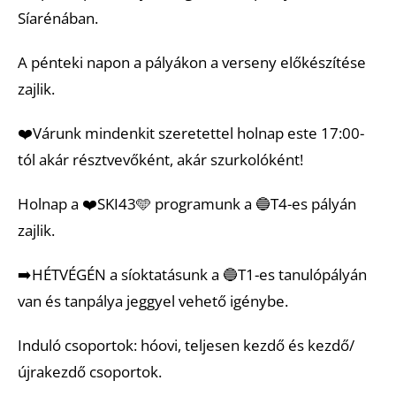
Síarénában.
A pénteki napon a pályákon a verseny előkészítése
zajlik.
❤️Várunk mindenkit szeretettel holnap este 17:00-
tól akár résztvevőként, akár szurkolóként!
Holnap a ❤️SKI43🩵 programunk a 🔵T4-es pályán
zajlik.
➡️HÉTVÉGÉN a síoktatásunk a 🔵T1-es tanulópályán
van és tanpálya jeggyel vehető igénybe.
Induló csoportok: hóovi, teljesen kezdő és kezdő/
újrakezdő csoportok.