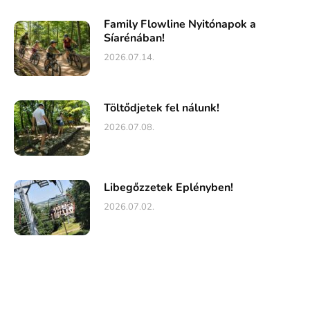
Family Flowline Nyitónapok a
Síarénában!
2026.07.14.
Töltődjetek fel nálunk!
2026.07.08.
Libegőzzetek Eplényben!
2026.07.02.