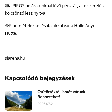
🔴a PIROS bejáratunknál lévő pénztár, a felszerelés
kölcsönző lesz nyitva
🥘Finom ételekkel és italokkal vár a Holle Anyó
Hütte.
siarena.hu
Kapcsolódó bejegyzések
Csütörtöktől ismét várunk
Benneteket!
2026.07.21.