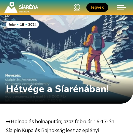
Jegyek
febr
15
2024
Hétvége a Síarénában!
➡️Holnap és holnapután; azaz február 16-17-én
Síalpin Kupa és Bajnokság lesz az eplényi