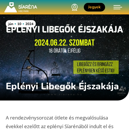
Jegyek
jún
10
2024
Eplényi Libegők Éjszakája
A rendezvénysorozat ötlete és megvalósulása
évekkel ezelőtt az eplényi Síarénából indult el és