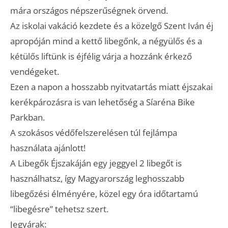
mára országos népszerűségnek örvend.
Az iskolai vakáció kezdete és a közelgő Szent Iván éj
apropóján mind a kettő libegőnk, a négyülős és a
kétülős liftünk is éjfélig várja a hozzánk érkező
vendégeket.
Ezen a napon a hosszabb nyitvatartás miatt éjszakai
kerékpározásra is van lehetőség a Síaréna Bike
Parkban.
A szokásos védőfelszerelésen túl fejlámpa
használata ajánlott!
A Libegők Éjszakáján egy jeggyel 2 libegőt is
használhatsz, így Magyarország leghosszabb
libegőzési élményére, közel egy óra időtartamú
“libegésre” tehetsz szert.
Jegyárak: