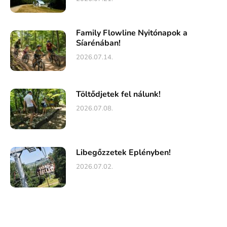
Family Flowline Nyitónapok a
Síarénában!
2026.07.14.
Töltődjetek fel nálunk!
2026.07.08.
Libegőzzetek Eplényben!
2026.07.02.