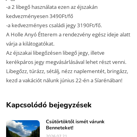
-a 2 libegő használata ezen az éjszakán
kedvezményesen 3490Ft/fő
-a kedvezményes családi jegy 3190Ft/fő.
A Holle Anyó Étterem a rendezvény egész ideje alatt
várja a kilátogatókat.
Az éjszakai libegőzésen libegő jegy, illetve
kerékpáros jegy megvásárlásával lehet részt venni.
Libegőzz, túrázz, sétálj, nézz naplementét, bringázz,
kezd a vakációt nálunk június 22-én a Síarénában!
Kapcsolódó bejegyzések
Csütörtöktől ismét várunk
Benneteket!
2026.07.21.