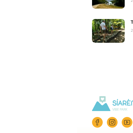
2
T
2