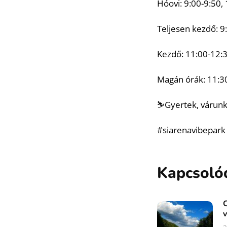
Hóovi: 9:00-9:50,
Teljesen kezdő: 9
Kezdő: 11:00-12:3
Magán órák: 11:3
⛷️Gyertek, várunk
#siarenavibepark
Kapcsoló
C
v