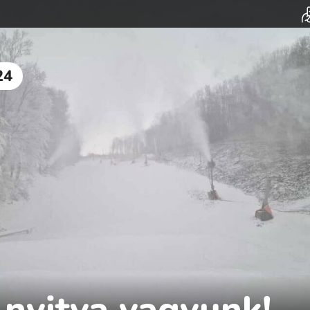
24
 nyitva vagyunk!