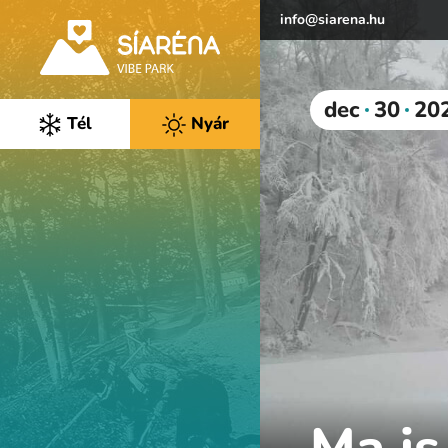
info@siarena.hu
dec
30
20
Tél
Nyár
Ma is