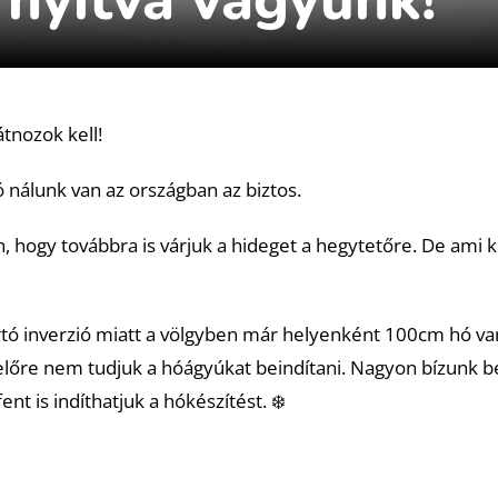
átnozok kell!
 nálunk van az országban az biztos.
hogy továbbra is várjuk a hideget a hegytetőre. De ami 
artó inverzió miatt a völgyben már helyenként 100cm hó van
előre nem tudjuk a hóágyúkat beindítani. Nagyon bízunk b
t is indíthatjuk a hókészítést. ❄️