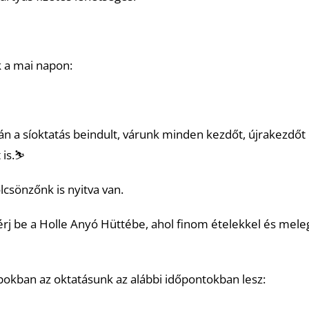
 a mai napon:
án a síoktatás beindult, várunk minden kezdőt, újrakezdőt 
is.⛷️
lcsönzőnk is nyitva van.
rj be a Holle Anyó Hüttébe, ahol finom ételekkel és meleg
okban az oktatásunk az alábbi időpontokban lesz: