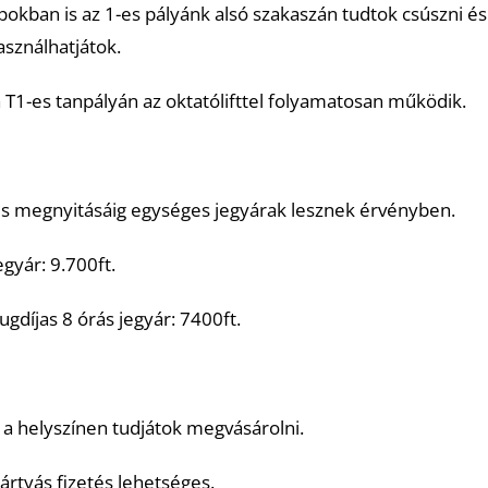
okban is az 1-es pályánk alsó szakaszán tudtok csúszni és
asználhatjátok.
 T1-es tanpályán az oktatólifttel folyamatosan működik.
jes megnyitásáig egységes jegyárak lesznek érvényben.
egyár: 9.700ft.
gdíjas 8 órás jegyár: 7400ft.
 a helyszínen tudjátok megvásárolni.
ártyás fizetés lehetséges.