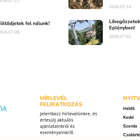
026.07.21.
2026.07.14.
Libegőzzete
öltődjetek fel nálunk!
Eplényben!
026.07.08.
2026.07.02.
HÍRLEVÉL
NYIT
FELIRATKOZÁS
Hétfő
Jelentkezz hírlevelünkre, és
Kedd
értesülj aktuális
ajánlatainkról és
Szerda
eseményeinkről.
Csütört