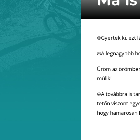
❄️Gyertek ki, ezt l
❄️A legnagyobb hó
Üröm az örömben, 
múlik!
❄️A továbbra is t
tetőn viszont egy
hogy hamarosan fen