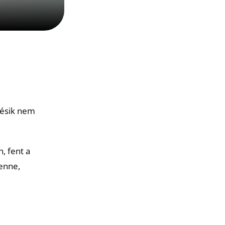
késik nem
, fent a
enne,