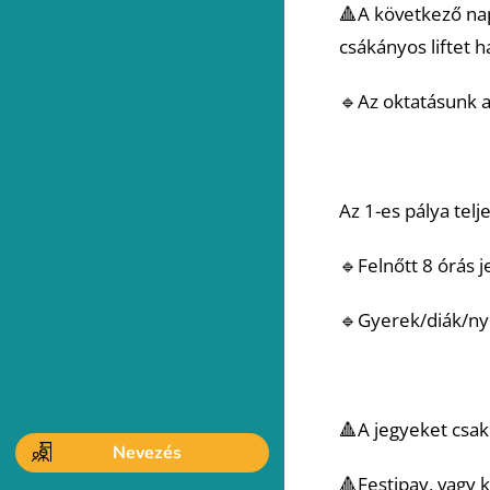
🔺A következő nap
csákányos liftet h
🔹Az oktatásunk a
Az 1-es pálya tel
🔹Felnőtt 8 órás j
🔹Gyerek/diák/nyu
🔺A jegyeket csak
Nevezés
🔺Festipay, vagy k