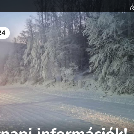
24
napi információk!