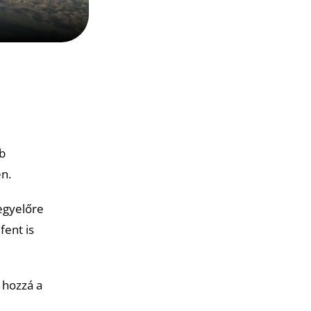
b
n.
 egyelőre
fent is
 hozzá a