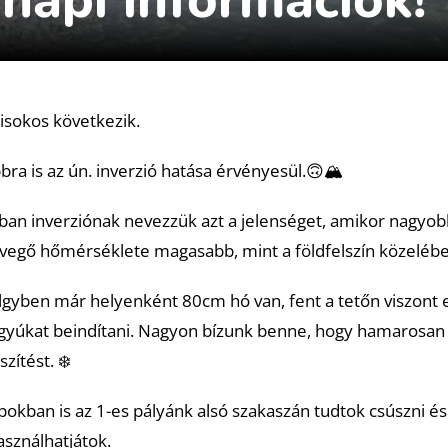
isokos következik.
ra is az ún. inverzió hatása érvényesül.🙃🏔️
ban inverziónak nevezzük azt a jelenséget, amikor nagyob
vegő hőmérséklete magasabb, mint a földfelszín közelébe
völgyben már helyenként 80cm hó van, fent a tetőn viszont
gyúkat beindítani. Nagyon bízunk benne, hogy hamarosan 
zítést. ❄️
okban is az 1-es pályánk alsó szakaszán tudtok csúszni és
asználhatjátok.