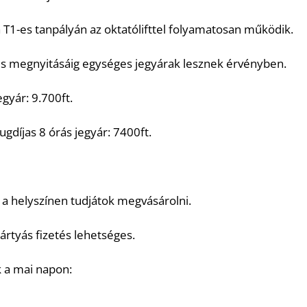
 T1-es tanpályán az oktatólifttel folyamatosan működik.
jes megnyitásáig egységes jegyárak lesznek érvényben.
egyár: 9.700ft.
gdíjas 8 órás jegyár: 7400ft.
 a helyszínen tudjátok megvásárolni.
ártyás fizetés lehetséges.
 a mai napon: