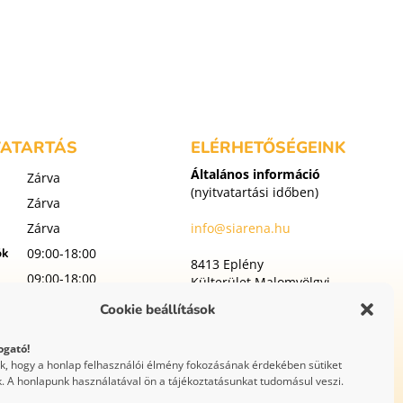
VATARTÁS
ELÉRHETŐSÉGEINK
Általános információ
Zárva
(nyitvatartási időben)
Zárva
Zárva
info@siarena.hu
ök
09:00-18:00
8413 Eplény
09:00-18:00
Külterület Malomvölgyi
utca 1
t
09:00-18:00
Cookie beállítások
p
09:00-18:00
ogató!
WEBOLDAL
uk, hogy a honlap felhasználói élmény fokozásának érdekében sütiket
KÉSZÍTÉS
. A honlapunk használatával ön a tájékoztatásunkat tudomásul veszi.