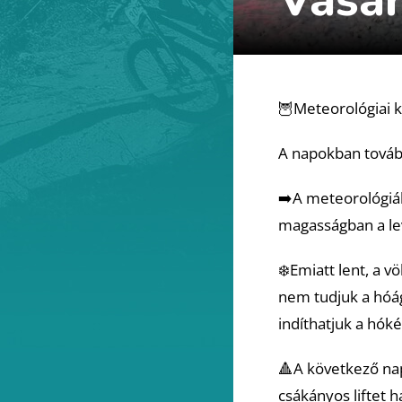
🦉Meteorológiai k
A napokban tovább
➡️A meteorológiá
magasságban a le
❄️Emiatt lent, a 
nem tudjuk a hóá
indíthatjuk a hókés
🔺A következő nap
csákányos liftet h