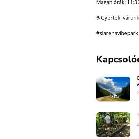
Magán órák: 11:3
⛷️Gyertek, várunk
#siarenavibepark
Kapcsoló
C
v
2
T
2