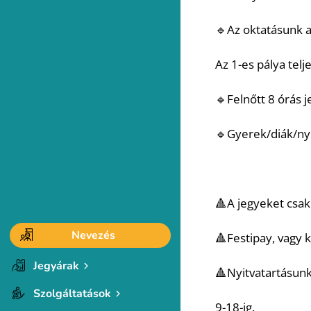
🔹Az oktatásunk a
Az 1-es pálya tel
🔹Felnőtt 8 órás j
🔹Gyerek/diák/nyu
🔺A jegyeket csak
Nevezés
🔺Festipay, vagy k
Jegyárak
🔺Nyitvatartásunk
Szolgáltatások
9-18-ig.