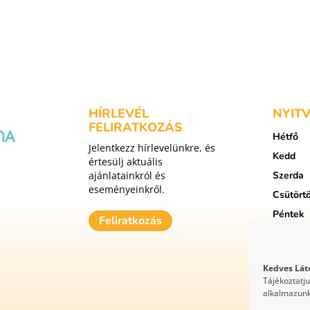
HÍRLEVÉL
NYIT
FELIRATKOZÁS
Hétfő
Jelentkezz hírlevelünkre, és
Kedd
értesülj aktuális
ajánlatainkról és
Szerda
eseményeinkről.
Csütört
Péntek
Feliratkozás
Szomba
Vasárna
Kedves Lát
Tájékoztatj
alkalmazunk