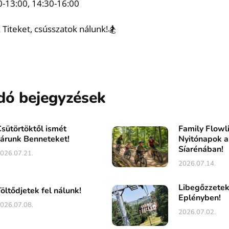
0-13:00, 14:30-16:00
 Titeket, csússzatok nálunk!🏂
dó bejegyzések
sütörtöktől ismét
Family Flowl
árunk Benneteket!
Nyitónapok a
Síarénában!
026.07.21.
2026.07.14.
Libegőzzete
öltődjetek fel nálunk!
Eplényben!
026.07.08.
2026.07.02.