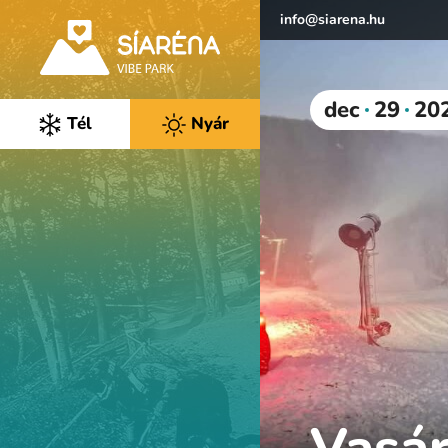
info@siarena.hu
dec
29
20
Tél
Nyár
Vasár