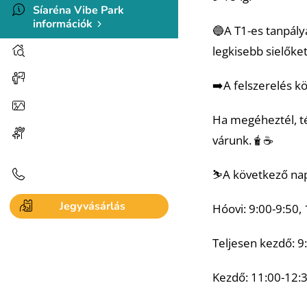
Síaréna Vibe Park
információk
🔵A T1-es tanpály
legkisebb sielőket 
Szálláshelyek
Események, hírek
➡️A felszerelés kö
Galéria és videók
Ha megéheztél, té
Programlehetőségek a
várunk.🧋☕️
közelben
⛷️A következő nap
Kapcsolat
Jegyvásárlás
Hóovi: 9:00-9:50,
Teljesen kezdő: 9
Kezdő: 11:00-12:3