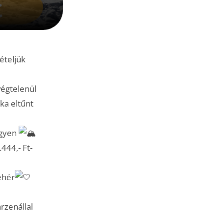
ételjük
égtelenül
ka eltűnt
egyen
444,- Ft-
ehér
rzenállal