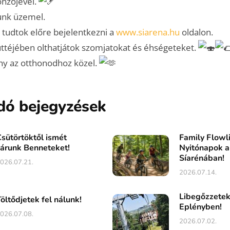
önzőjével.
unk üzemel.
e tudtok előre bejelentkezni a
www.siarena.hu
oldalon.
ttéjében olthatjátok szomjatokat és éhségeteket.
ny az otthonodhoz közel.
dó bejegyzések
sütörtöktől ismét
Family Flowl
árunk Benneteket!
Nyitónapok a
Síarénában!
026.07.21.
2026.07.14.
Libegőzzete
öltődjetek fel nálunk!
Eplényben!
026.07.08.
2026.07.02.