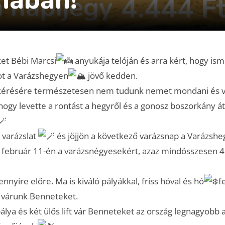
et Bébi Marcsi
anyukája telóján és arra kért, hogy ism
t a Varázshegyen
jövő kedden.
érésére természetesen nem tudunk nemet mondani és v
hogy levette a rontást a hegyről és a gonosz boszorkány át
 varázslat
és jöjjön a következő varázsnap a Varázsh
 február 11-én a varázsnégyesekért, azaz mindösszesen 4.
nnyire előre. Ma is kiváló pályákkal, friss hóval és hó
f
 várunk Benneteket.
álya és két ülős lift vár Benneteket az ország legnagyobb a