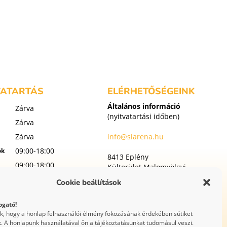
VATARTÁS
ELÉRHETŐSÉGEINK
Általános információ
Zárva
(nyitvatartási időben)
Zárva
Zárva
info@siarena.hu
ök
09:00-18:00
8413 Eplény
09:00-18:00
Külterület Malomvölgyi
utca 1
t
09:00-18:00
Cookie beállítások
p
09:00-18:00
ogató!
WEBOLDAL
uk, hogy a honlap felhasználói élmény fokozásának érdekében sütiket
KÉSZÍTÉS
. A honlapunk használatával ön a tájékoztatásunkat tudomásul veszi.