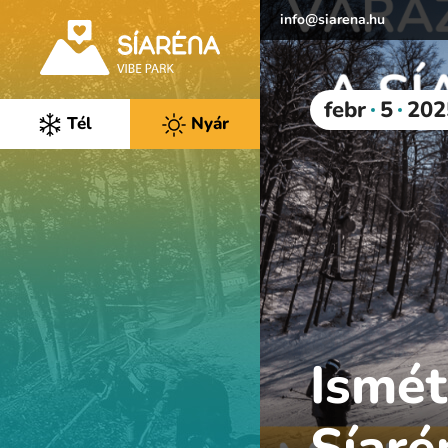
info@siarena.hu
febr
5
202
Tél
Nyár
Ismét
Síaré