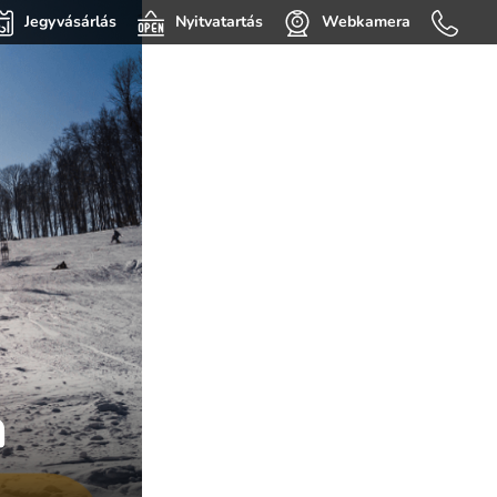
Jegyvásárlás
Nyitvatartás
Webkamera
a