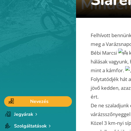
Felhívott bennünk
meg a Varázsnapo
Bébi Marcsi
k
hálásak vagyunk, 
mint a kámfor.
Folytatódjék hát a
jövő kedden, azaz
ért.
Nevezés
De ne szaladjunk e
várázsszőnyeggel
Jegyárak
Közel 3 km-nyi síp
Szolgáltatások