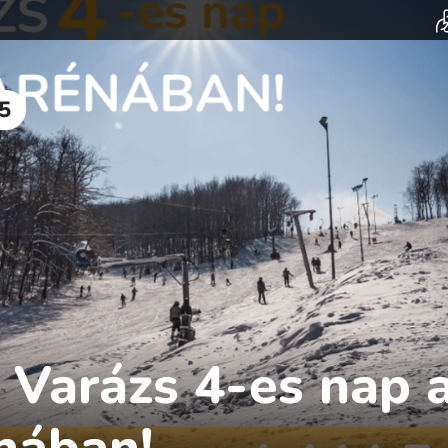
5
 Varázs 4-es nap 
nában!