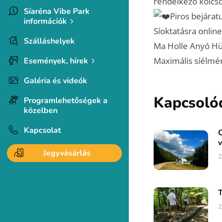
rendelkező kölcs
Síaréna Vibe Park
Piros bejárat
információk
Síoktatásra onlin
Szálláshelyek
Ma Holle Anyó Hü
Maximális síélmé
Események, hírek
Galéria és videók
Kapcsoló
Programlehetőségek a
közelben
Kapcsolat
C
v
Jegyvásárlás
2
T
2