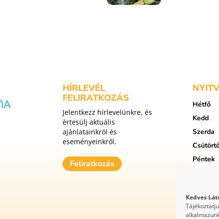
HÍRLEVÉL
NYIT
FELIRATKOZÁS
Hétfő
Jelentkezz hírlevelünkre, és
Kedd
értesülj aktuális
ajánlatainkról és
Szerda
eseményeinkről.
Csütört
Péntek
Feliratkozás
Szomba
Vasárna
Kedves Lát
Tájékoztatj
alkalmazunk