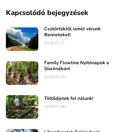
Kapcsolódó bejegyzések
Csütörtöktől ismét várunk
Benneteket!
2026.07.21.
Family Flowline Nyitónapok a
Síarénában!
2026.07.14.
Töltődjetek fel nálunk!
2026.07.08.