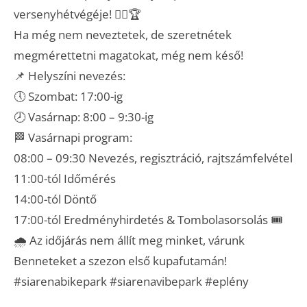
versenyhétvégéje! 🚴‍♂️🏆
Ha még nem neveztetek, de szeretnétek
megmérettetni magatokat, még nem késő!
📌 Helyszíni nevezés:
🕔 Szombat: 17:00-ig
🕗 Vasárnap: 8:00 – 9:30-ig
🏁 Vasárnapi program:
08:00 – 09:30 Nevezés, regisztráció, rajtszámfelvétel
11:00-tól Időmérés
14:00-tól Döntő
17:00-tól Eredményhirdetés & Tombolasorsolás 🎟️
🌧️ Az időjárás nem állít meg minket, várunk
Benneteket a szezon első kupafutamán!
#siarenabikepark
#siarenavibepark
#eplény