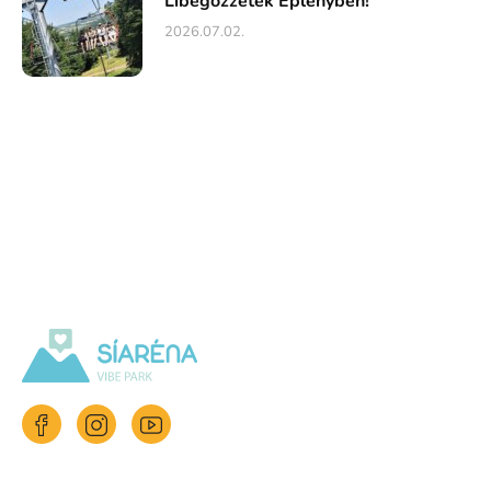
Libegőzzetek Eplényben!
2026.07.02.