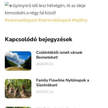
Gyönyörű idő lesz hétvégén, itt az ideje
kimozdulni a négy fal közül!
#siarenavibepark
#siarenabikepark
#eplény
Kapcsolódó bejegyzések
Csütörtöktől ismét várunk
Benneteket!
2026.07.21.
Family Flowline Nyitónapok a
Síarénában!
2026.07.14.