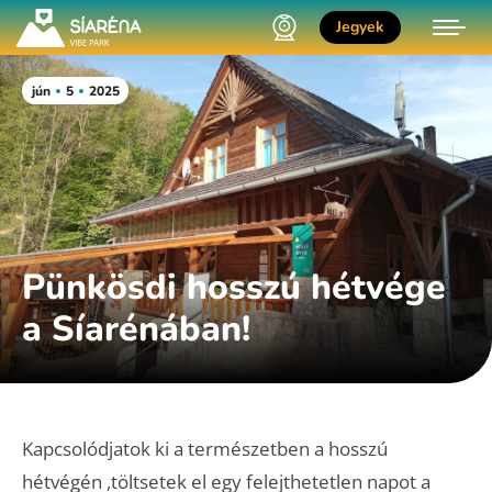
Jegyek
jún
5
2025
Pünkösdi hosszú hétvége
a Síarénában!
Kapcsolódjatok ki a természetben a hosszú
hétvégén ,töltsetek el egy felejthetetlen napot a