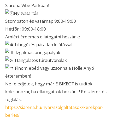
Síaréna Vibe Parkban!
Nyitvatartás:
Szombaton és vasárnap 9:00-19:00
Hétfőn: 09:00-18:00
Amiért érdemes ellátogatni hozzánk:
Libegőzés páratlan kilátással
Izgalmas bringapályák
Hangulatos túraútvonalak
Finom ebéd vagy uzsonna a Holle Anyó
étteremben!
Ne feledjétek, hogy már E-BIKEOT is tudtok
kölcsönözni, ha ellátogattok hozzánk! Részletek és
foglalás:
https://siarena.hu/nyar/szolgaltatasok/kerekpar-
berles/