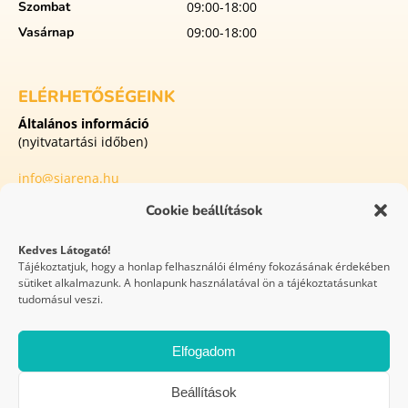
Szombat
09:00-18:00
Vasárnap
09:00-18:00
ELÉRHETŐSÉGEINK
Általános információ
(nyitvatartási időben)
info@siarena.hu
Cookie beállítások
8413 Eplény
Külterület Malomvölgyi utca 1
Kedves Látogató!
Tájékoztatjuk, hogy a honlap felhasználói élmény fokozásának érdekében
sütiket alkalmazunk. A honlapunk használatával ön a tájékoztatásunkat
WEBOLDAL
tudomásul veszi.
KÉSZÍTÉS
Elfogadom
Síaréna Vibe Park Eplény 2026 © Minden jog fenntartva
Beállítások
GYIK
Házirend
Covid protokoll
Festipay – ÁSZF
Versenyszabályzat