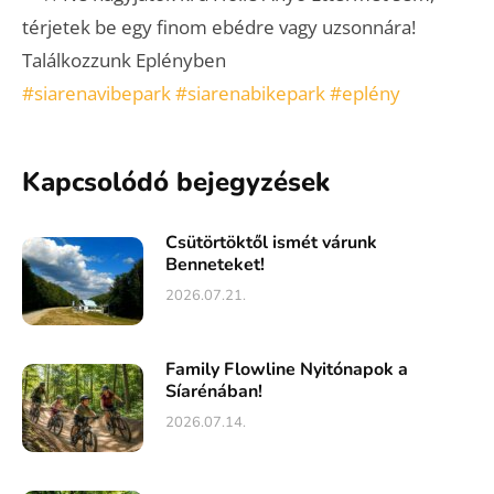
térjetek be egy finom ebédre vagy uzsonnára!
Találkozzunk Eplényben
#siarenavibepark
#siarenabikepark
#eplény
Kapcsolódó bejegyzések
Csütörtöktől ismét várunk
Benneteket!
2026.07.21.
Family Flowline Nyitónapok a
Síarénában!
2026.07.14.