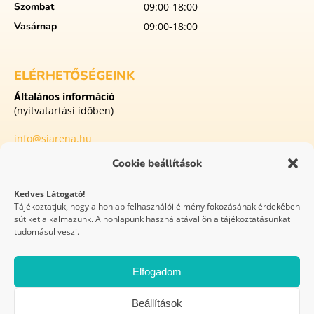
Szombat
09:00-18:00
Vasárnap
09:00-18:00
ELÉRHETŐSÉGEINK
Általános információ
(nyitvatartási időben)
info@siarena.hu
Cookie beállítások
8413 Eplény
Külterület Malomvölgyi utca 1
Kedves Látogató!
Tájékoztatjuk, hogy a honlap felhasználói élmény fokozásának érdekében
sütiket alkalmazunk. A honlapunk használatával ön a tájékoztatásunkat
WEBOLDAL
tudomásul veszi.
KÉSZÍTÉS
Elfogadom
Síaréna Vibe Park Eplény 2026 © Minden jog fenntartva
Beállítások
GYIK
Házirend
Covid protokoll
Festipay – ÁSZF
Versenyszabályzat