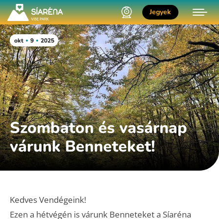
Jegyek
okt
9
2025
Szombaton és vasárnap
várunk Benneteket!
Kedves Vendégeink!
Ezen a hétvégén is várunk Benneteket a Síaréna