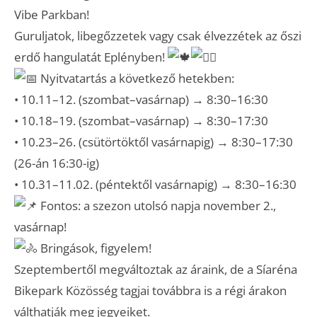
Vibe Parkban!
Guruljatok, libegőzzetek vagy csak élvezzétek az őszi
erdő hangulatát Eplényben!
Nyitvatartás a következő hetekben:
• 10.11–12. (szombat–vasárnap) → 8:30–16:30
• 10.18–19. (szombat–vasárnap) → 8:30–17:30
• 10.23–26. (csütörtöktől vasárnapig) → 8:30–17:30
(26-án 16:30-ig)
• 10.31–11.02. (péntektől vasárnapig) → 8:30–16:30
Fontos: a szezon utolsó napja november 2.,
vasárnap!
Bringások, figyelem!
Szeptembertől megváltoztak az áraink, de a Síaréna
Bikepark Közösség tagjai továbbra is a régi árakon
válthatják meg jegyeiket.