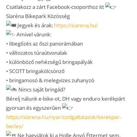
Csatlakozz a zárt Facebook-csoporthoz itt
Síaréna Bikepark Közösség
Jegyek és árak:
https://siarena.hu/
Amivel várunk:
• libegőzés az őszi panorámában
• változatos túraútvonalak
• különböző nehézségű bringapályák
• SCOTT bringakölcsönző
• bringamosó & melegvizes zuhanyzó
Nincs saját bringád?
Bérelj nálunk e-bike-ot, DH vagy enduro kerékpárt
gyorsan és egyszerűen
https://siarena.hu/nyar/szolgaltatasok/kerekpar-
berles/
Ne hagyjátok ki a Holle Anyó Éttermet sem,