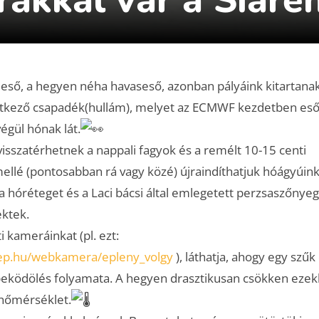
eső, a hegyen néha havaseső, azonban pályáink kitartanak
vetkező csapadék(hullám), melyet az ECMWF kezdetben es
égül hónak lát.
visszatérhetnek a nappali fagyok és a remélt 10-15 centi
llé (pontosabban rá vagy közé) újraindíthatjuk hóágyúinka
 a hóréteget és a Laci bácsi által emlegetett perzsaszőnye
ektek.
 kameráinkat (pl. ezt:
kep.hu/webkamera/epleny_volgy
), láthatja, ahogy egy szűk
 beködölés folyamata. A hegyen drasztikusan csökken eze
hőmérséklet.