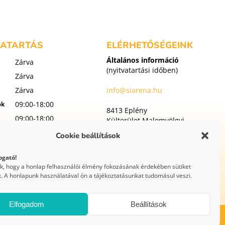
VATARTÁS
ELÉRHETŐSÉGEINK
Általános információ
Zárva
(nyitvatartási időben)
Zárva
Zárva
info@siarena.hu
ök
09:00-18:00
8413 Eplény
09:00-18:00
Külterület Malomvölgyi
utca 1
t
09:00-18:00
Cookie beállítások
p
09:00-18:00
ogató!
WEBOLDAL
uk, hogy a honlap felhasználói élmény fokozásának érdekében sütiket
KÉSZÍTÉS
. A honlapunk használatával ön a tájékoztatásunkat tudomásul veszi.
Elfogadom
Beállítások
 – ÁSZF
Versenyszabályzat
Felhasználási feltételek