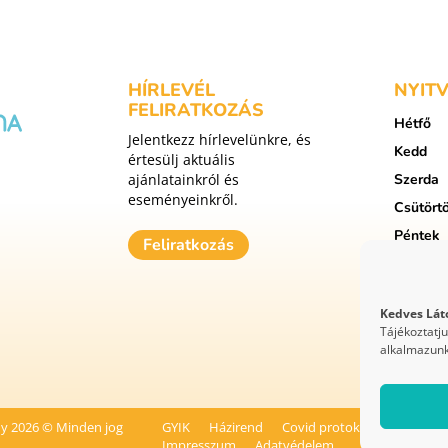
HÍRLEVÉL
NYIT
FELIRATKOZÁS
Hétfő
Jelentkezz hírlevelünkre, és
Kedd
értesülj aktuális
ajánlatainkról és
Szerda
eseményeinkről.
Csütört
Péntek
Feliratkozás
Szomba
Vasárna
Kedves Lát
Tájékoztatj
alkalmazunk
ny 2026 © Minden jog
GYIK
Házirend
Covid protokoll
Festipay
Impresszum
Adatvédelem