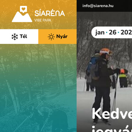
info@siarena.hu
jan
26
202
Tél
Nyár
Kedv
jegyá