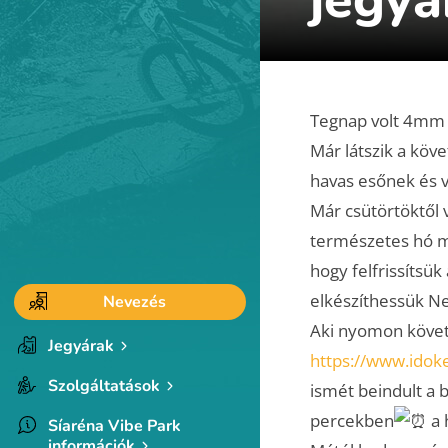
Tegnap volt 4mm 
Már látszik a kö
havas esőnek és v
Már csütörtöktől 
természetes hó me
hogy felfrissítsük
elkészíthessük N
Nevezés
Aki nyomon követi
Jegyárak
https://www.ido
Szolgáltatások
ismét beindult a
percekben
a 
Síaréna Vibe Park
információk