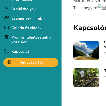
Mától kedvezmény
Tali a hegyen!
Szálláshelyek
Események, hírek
Kapcsoló
Galéria és videók
Programlehetőségek a
közelben
C
v
Kapcsolat
2
Jegyvásárlás
T
2