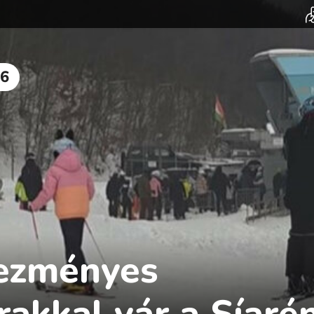
6
ezményes
rakkal vár a Síaré