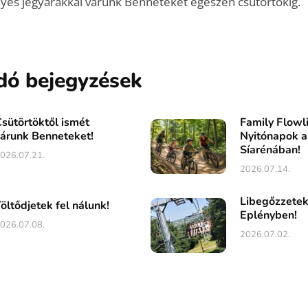
es jegyárakkal várunk Benneteket egészen csütörtökig.
dó bejegyzések
sütörtöktől ismét
Family Flowl
árunk Benneteket!
Nyitónapok a
Síarénában!
026.07.21.
2026.07.14.
Libegőzzete
öltődjetek fel nálunk!
Eplényben!
026.07.08.
2026.07.02.