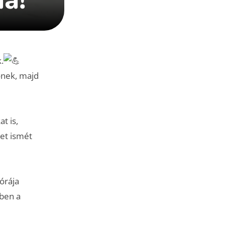
.
őnek, majd
t is,
get ismét
 órája
kben a