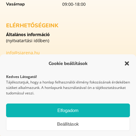
Vasárnap
09:00-18:00
ELÉRHETŐSÉGEINK
Általános információ
(nyitvatartási időben)
info@siarena.hu
Cookie beállítások
8413 Eplény
Külterület Malomvölgyi utca 1
Kedves Látogató!
Tájékoztatjuk, hogy a honlap felhasználói élmény fokozásának érdekében
sütiket alkalmazunk. A honlapunk használatával ön a tájékoztatásunkat
WEBOLDAL
tudomásul veszi.
KÉSZÍTÉS
Elfogadom
Síaréna Vibe Park Eplény 2026 © Minden jog fenntartva
Beállítások
GYIK
Házirend
Covid protokoll
Festipay – ÁSZF
Versenyszabályzat
Felhasználási feltételek
Impresszum
Adatvédelem