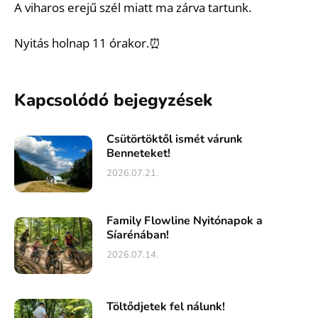
A viharos erejű szél miatt ma zárva tartunk.
Nyitás holnap 11 órakor.⏰️
Kapcsolódó bejegyzések
Csütörtöktől ismét várunk
Benneteket!
2026.07.21.
Family Flowline Nyitónapok a
Síarénában!
2026.07.14.
Töltődjetek fel nálunk!