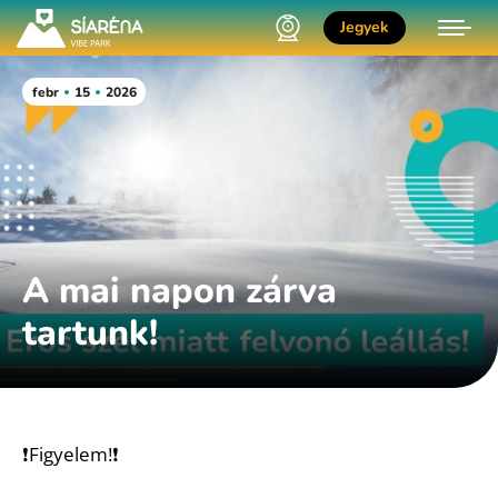
Jegyek
febr
15
2026
A mai napon zárva
tartunk!
❗️Figyelem!❗️