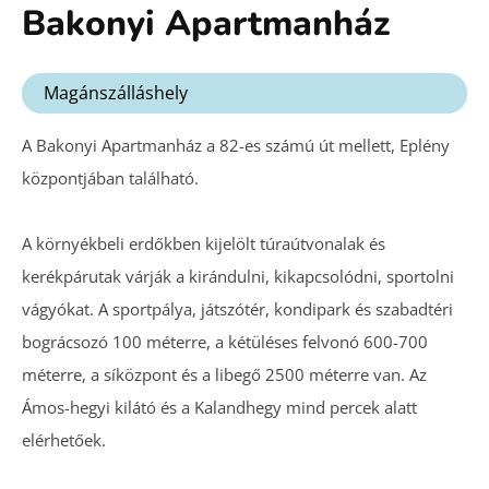
Bakonyi
Apartmanház
Magánszálláshely
A Bakonyi Apartmanház a 82-es számú út mellett, Eplény
központjában található.
A környékbeli erdőkben kijelölt túraútvonalak és
kerékpárutak várják a kirándulni, kikapcsolódni, sportolni
vágyókat. A sportpálya, játszótér, kondipark és szabadtéri
bográcsozó 100 méterre, a kétüléses felvonó 600-700
méterre, a síközpont és a libegő 2500 méterre van. Az
Ámos-hegyi kilátó és a Kalandhegy mind percek alatt
elérhetőek.