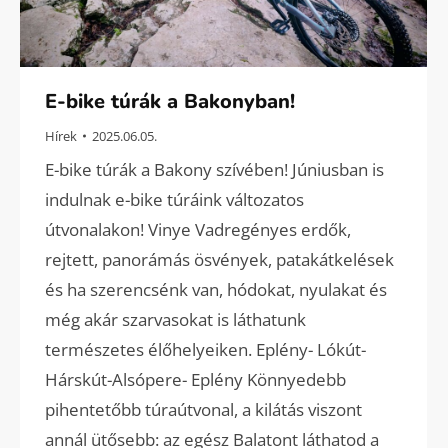
E-bike túrák a Bakonyban!
Hírek
2025.06.05.
E-bike túrák a Bakony szívében! Júniusban is
indulnak e-bike túráink változatos
útvonalakon! Vinye Vadregényes erdők,
rejtett, panorámás ösvények, patakátkelések
és ha szerencsénk van, hódokat, nyulakat és
még akár szarvasokat is láthatunk
természetes élőhelyeiken. Eplény- Lókút-
Hárskút-Alsópere- Eplény Könnyedebb
pihentetőbb túraútvonal, a kilátás viszont
annál ütősebb: az egész Balatont láthatod a