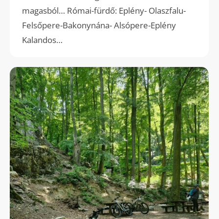
magasból… Római-fürdő: Eplény- Olaszfalu-
Felsőpere-Bakonynána- Alsópere-Eplény
Kalandos…