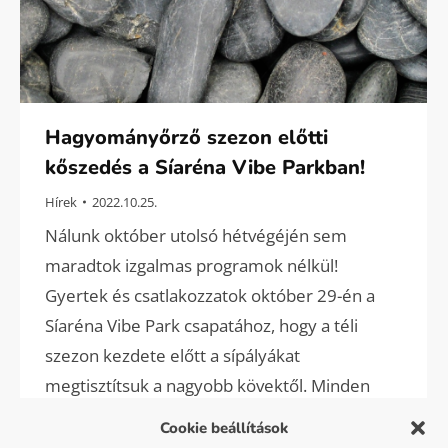
Hagyományőrző szezon előtti
kőszedés a Síaréna Vibe Parkban!
Hírek
2022.10.25.
Nálunk október utolsó hétvégéjén sem
maradtok izgalmas programok nélkül!
Gyertek és csatlakozzatok október 29-én a
Síaréna Vibe Park csapatához, hogy a téli
szezon kezdete előtt a sípályákat
megtisztítsuk a nagyobb kövektől. Minden
eszközt biztosítunk és természetesen az
Cookie beállítások
előző évekhez hasonlóan a jutalom sem