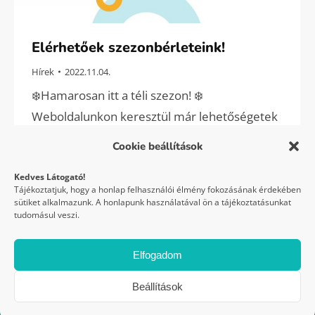
Elérhetőek szezonbérleteink!
Hírek
2022.11.04.
❄️Hamarosan itt a téli szezon! ❄️
Weboldalunkon keresztül már lehetőségetek
van az idei síbérletek beszerzésére! 💙 Hogy
Cookie beállítások
te is tudj velünk csúszni egész szezonban,
Kedves Látogató!
váltsd meg szezonbérletedet online még ma!
Tájékoztatjuk, hogy a honlap felhasználói élmény fokozásának érdekében
⛷🏂 Bérletekért kattints IDE!
sütiket alkalmazunk. A honlapunk használatával ön a tájékoztatásunkat
tudomásul veszi.
Elfogadom
Síaréna Vibe Park Eplény 2026 © Minden jog fenntartva
Beállítások
GYIK
Házirend
Covid protokoll
Festipay – ÁSZF
Felhasználási feltételek
Impresszum
Adatvédelem