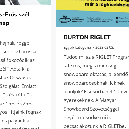
s-Erős szél
lnap
BURTON RIGLET
ajnali, reggeli
Egyéb kategória
2023.02.03.
 ismét viharossá,
Tudod mi az a RIGLET Progr
sá fokozódik az
Játékos, mégis minőségi
él.” Adta ki a
snowboard oktatás, a leendő
st az Országos
snowboardosoknak. Kiknek
Szolgálat. Emiatt
ajánljuk? Elsősorban 4-10 éve
lős és kétülős
gyerekeknek. A Magyar
 az 1-es és 2-es
Snowboard Szövetséggel
os liftjeink fognak
együttműködve mi is
-es pályánk a
becsatlakozunk a RIGLETbe,