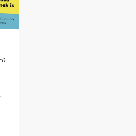
am?
s