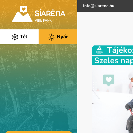
info@siarena.hu
Tél
Nyár