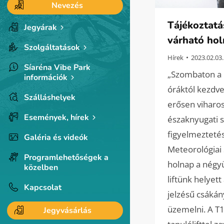
Nevezés
Tájékoztatá
Jegyárak
várható ho
Szolgáltatások
Hírek
2023.02.03.
Síaréna Vibe Park
„Szombaton a h
információk
óráktól kezdve
Szálláshelyek
erősen viharos
Események, hírek
északnyugati sz
figyelmezteté
Galéria és videók
Meteorológiai 
Programlehetőségek a
holnap a négyü
közelben
liftünk helyett
Kapcsolat
jelzésű csákány
üzemelni. A T1
Jegyvásárlás