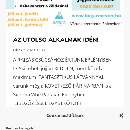
AZ UTOLSÓ ALKALMAK IDÉN!
Hírek
2023.07.03.
A RAJZÁS CSÚCSÁHOZ ÉRTÜNK EPLÉNYBEN
IS Aki teheti jöjjön KEDDEN, mert közel a
maximum! FANTASZTIKUS LÁTVÁNNYAL
várunk még a KÖVETKEZŐ PÁR NAPBAN is a
Síaréna Vibe Parkban Eplényben!
LIBEGŐZÉSSEL EGYBEKÖTÖTT
SZENTJÁNOSBOGÁR-TÚRÁINK MÉG A HÉTEN:
Cookie beállítások
július 4. (kedd), 6. (csütörtök) és 7. (péntek)! A
Kedves Látogató!
tegnap esténk varázslatos volt a felkelő