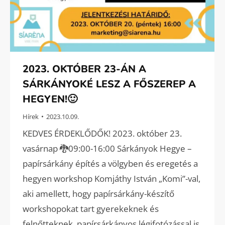
2023. OKTÓBER 23-ÁN A
SÁRKÁNYOKÉ LESZ A FŐSZEREP A
HEGYEN!🙂
Hírek
2023.10.09.
KEDVES ÉRDEKLŐDŐK! 2023. október 23.
vasárnap 🐉09:00-16:00 Sárkányok Hegye –
papírsárkány építés a völgyben és eregetés a
hegyen workshop Komjáthy István „Komi”-val,
aki amellett, hogy papírsárkány-készítő
workshopokat tart gyerekeknek és
felnőtteknek, papírsárkányos légifotózással is