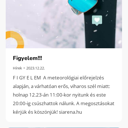
Figyelem!!!
Hírek
2023.12.22.
F I GY E L EM A meteorológiai előrejelzés
alapján, a várhatóan erős, viharos szél miatt:
holnap 12.23-án 11:00-kor nyitunk és este
20:00-ig csúszhattok nálunk. A megosztásokat
kérjük és köszönjük! siarena.hu