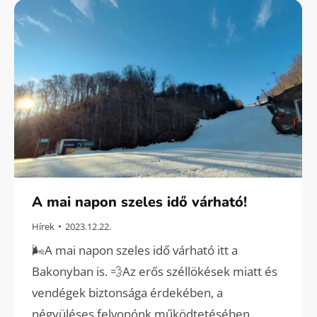
A mai napon szeles idő várható!
Hírek
2023.12.22.
🌬️A mai napon szeles idő várható itt a
Bakonyban is. 💨Az erős széllökések miatt és
vendégek biztonsága érdekében, a
négyüléses felvonónk működtetésében