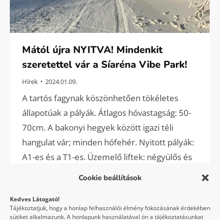
Mától újra NYITVA! Mindenkit
szeretettel vár a Síaréna Vibe Park!
Hírek
2024.01.09.
A tartós fagynak köszönhetően tökéletes
állapotúak a pályák. Átlagos hóvastagság: 50-
70cm. A bakonyi hegyek között igazi téli
hangulat vár; minden hófehér. Nyitott pályák:
A1-es és a T1-es. Üzemelő liftek: négyülős és
a tanulólift. Készítjük az A7-est, Q3-ast, az A6-
Cookie beállítások
ost. Oktatással és felszerelés kölcsönzéssel
Kedves Látogató!
várunk. A Holle Anyó Hüttébe betérhetsz
Tájékoztatjuk, hogy a honlap felhasználói élmény fokozásának érdekében
melegedni és enni is. Nyitva vagyunk,…
sütiket alkalmazunk. A honlapunk használatával ön a tájékoztatásunkat