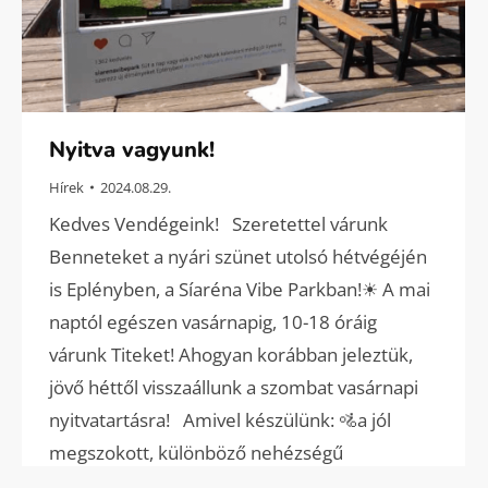
Nyitva vagyunk!
Hírek
2024.08.29.
Kedves Vendégeink! Szeretettel várunk
Benneteket a nyári szünet utolsó hétvégéjén
is Eplényben, a Síaréna Vibe Parkban!☀ A mai
naptól egészen vasárnapig, 10-18 óráig
várunk Titeket! Ahogyan korábban jeleztük,
jövő héttől visszaállunk a szombat vasárnapi
nyitvatartásra! Amivel készülünk: 🚵a jól
megszokott, különböző nehézségű
bringapályákkal 🚡négyüléses libegővel,