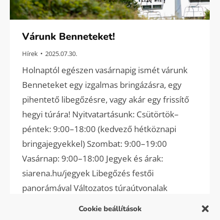
Várunk Benneteket!
Hírek
2025.07.30.
Holnaptól egészen vasárnapig ismét várunk
Benneteket egy izgalmas bringázásra, egy
pihentető libegőzésre, vagy akár egy frissítő
hegyi túrára! Nyitvatartásunk: Csütörtök–
péntek: 9:00–18:00 (kedvező hétköznapi
bringajegyekkel) Szombat: 9:00–19:00
Vasárnap: 9:00–18:00 Jegyek és árak:
siarena.hu/jegyek Libegőzés festői
panorámával Változatos túraútvonalak
Vezetett e-bike túrák Holle Anyó Étterem
Cookie beállítások
nyári finomságokkal Különböző nehézségű